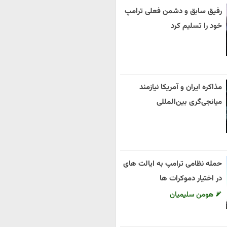
رفیق سابق و دشمن فعلی ترامپ
خود را تسلیم کرد
مذاکره ایران و آمریکا نیازمند
میانجی‌گری بین‌المللی
حمله نظامی ترامپ به ایالت های
در اختیار دموکرات ها
هومن سلیمیان