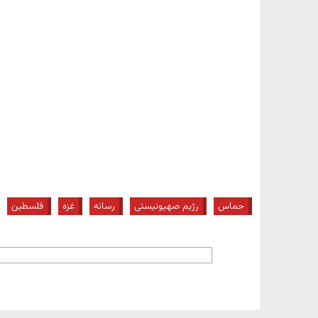
حماس
رژیم صهیونیستی
رسانه
غزه
فلسطین