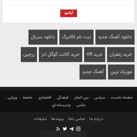
آرشیو
دانلود آهنگ جدید
ثبت نام کالابرگ
دانلود سریال
خرید زعفران
خرید nft
خرید اکانت گوگل ادز
زرچین
موزیک ترین
آهنگ جدید
صفحه نخست
سیاسی
بین الملل
فرهنگی
اقتصادی
جامعه
ورزشی
عکس
چندرسانه ای
درباره ما
تماس باما
پیوندها
تبلیغات