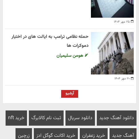
۲۵ مهر ۱۴۰۴
حمله نظامی ترامپ به ایالت های در اختیار
دموکرات ها
هومن سلیمیان
۲۰ مهر ۱۴۰۴
آرشیو
دانلود آهنگ جدید
دانلود سریال
ثبت نام کالابرگ
خرید nft
آهنگ جدید
خرید زعفران
خرید اکانت گوگل ادز
زرچین