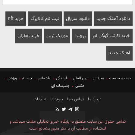
دانلود آهنگ جدید
دانلود سریال
ثبت نام کالابرگ
خرید nft
خرید اکانت گوگل ادز
زرچین
موزیک ترین
خرید زعفران
آهنگ جدید
صفحه نخست
سیاسی
بین الملل
فرهنگی
اقتصادی
جامعه
ورزشی
عکس
چندرسانه ای
درباره ما
تماس باما
پیوندها
تبلیغات
تمامی حقوق این سایت متعلق به پایگاه خبری تحلیلی مثلث میباشد و
استفاده از مطالب آن با ذکر منبع بلامانع است