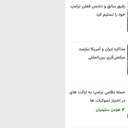
رفیق سابق و دشمن فعلی ترامپ
خود را تسلیم کرد
مذاکره ایران و آمریکا نیازمند
میانجی‌گری بین‌المللی
حمله نظامی ترامپ به ایالت های
در اختیار دموکرات ها
هومن سلیمیان