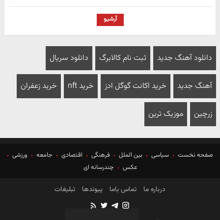
آرشیو
دانلود آهنگ جدید
ثبت نام کالابرگ
دانلود سریال
آهنگ جدید
خرید اکانت گوگل ادز
خرید nft
خرید زعفران
زرچین
موزیک ترین
صفحه نخست
سیاسی
بین الملل
فرهنگی
اقتصادی
جامعه
ورزشی
عکس
چندرسانه ای
درباره ما
تماس باما
پیوندها
تبلیغات