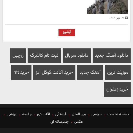
۲۰ مهر ۱۴۰۴
آرشیو
دانلود آهنگ جدید
دانلود سریال
ثبت نام کالابرگ
زرچین
موزیک ترین
آهنگ جدید
خرید اکانت گوگل ادز
خرید nft
خرید زعفران
صفحه نخست
سیاسی
بین الملل
فرهنگی
اقتصادی
جامعه
ورزشی
عکس
چندرسانه ای