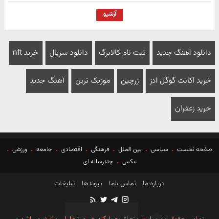
آرشیو
دانلود آهنگ جدید
ثبت نام کالابرگ
دانلود سریال
خرید nft
خرید اکانت گوگل ادز
زرچین
موزیک ترین
آهنگ جدید
خرید زعفران
صفحه نخست
سیاسی
بین الملل
فرهنگی
اقتصادی
جامعه
ورزشی
عکس
چندرسانه ای
درباره ما
تماس باما
پیوندها
تبلیغات