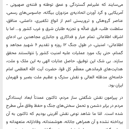
می‌سایند که علیرغم گستردگی و عمق توطئه و فتنه‌ی صهیونی -
آمریکایی و گرد آوردن اتحادیه‌ی مزدوران بیگانه، جاسوس‌های رسمی،
عناصر گروهکی و تروریستی اعم از انواع تکفیری، داعشی، منافق،
سلطنت طلب، فرق ضالّه و تجزیه طلبان شرق و غرب کشور و... اما با
اشراف اطلاعاتی تمام عیار و فداکاری و جانبازی مجاهدین بی ادعای
اطلاعاتی- امنیتی، در طول جنگ ۱۲ روزه و تقدیم ۶ شهیدِ مجاهد و
گمنام، حتی یک مورد عملیات علیه امنیت کشور را نتوانستند محقق
سازند. بی شک این توفیق، حاصل عنایات الهی به این ملک و ملت،
هدایت‌های فرماندهی معظّم کل قوا، حضرت آیت الله العظمی امام
خامنه‌ای مدظله العالی و نقش سترگ و عظیم ملت بصیر و قهرمان
ایران بود.
در پیرامون نقش شگفتی ساز مردم، تاکنون عمدتاً ابعاد ایستادگی
مردم در برابر دشمن و تحمل سختی‌های جنگ و حفظ وفاق ملّی مطرح
شده است. امّا ما شاهد نوعی نقش آفرینی بودیم که تاکنون به آن
پرداخته نشده و آن همراهی جانانه، هوشمندانه، وفادارانه، متعهدانه و