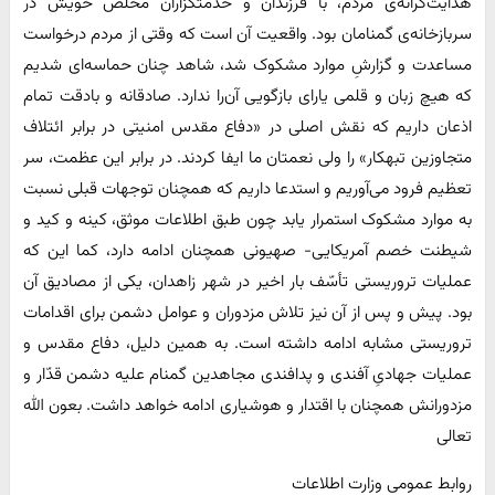
هدایت‌گرانه‌ی مردم، با فرزندان و خدمتگزاران مخلص خویش در
سربازخانه‌ی گمنامان بود. واقعیت آن است که وقتی از مردم درخواست
مساعدت و گزارشِ موارد مشکوک شد، شاهد چنان حماسه‌ای شدیم
که هیچ زبان و قلمی یارای بازگویی آن‌را ندارد. صادقانه و بادقت تمام
اذعان داریم که نقش اصلی در «دفاع مقدس امنیتی در برابر ائتلاف
متجاوزین تبهکار» را ولی نعمتان ما ایفا کردند. در برابر این عظمت، سر
تعظیم فرود می‌آوریم و استدعا داریم که همچنان توجهات قبلی نسبت
به موارد مشکوک استمرار یابد چون طبق اطلاعات موثق، کینه و کید و
شیطنت خصم آمریکایی- صهیونی همچنان ادامه دارد، کما این که
عملیات تروریستی تأسّف بار اخیر در شهر زاهدان، یکی از مصادیق آن
بود. پیش و پس از آن نیز تلاش مزدوران و عوامل دشمن برای اقدامات
تروریستی مشابه ادامه داشته است. به همین دلیل، دفاع مقدس و
عملیات جهادیِ آفندی و پدافندی مجاهدین گمنام علیه دشمن قدّار و
مزدورانش همچنان با اقتدار و هوشیاری ادامه خواهد داشت. بعون الله
تعالی
روابط عمومی وزارت اطلاعات