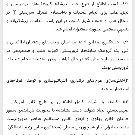
۹/۲. کسب اطلاع از طرح خام اندیشانه گروهک‌های تروریستی و
تجزیه‌طلب برای انجام عملیات و به‌اصطلاح تصرّف سرزمینی (!) در
شمال غرب و جنوب شرق کشور، در این راستا اقدامات پیشگیرانه و
تنبیهیِ مقتضی بصورت مقتدرانه انجام شد.
۱۰/۲. دستگیری تعدادی از عناصر اصلی و تیم‌های پشتیبان اطلاعاتی و
فنی یک گروهک سابقه‌دار تروریستی، تجزیه طلب و ضدمردمی در
سیستان و بلوچستان که در حال فراهم آوردن مقدمات انجام عملیات
تروریستی بودند.
۳)خنثی‌سازی طرح‌های براندازی، آلترناتیوسازی و توطئه فرقه‌های
استعمار ساخته
۱/۳. کشف و اشراف کامل اطلاعاتی بر طرح کلان آمریکایی-
صهیونیستیِ ایجاد «دولت دست نشانده» با محوریت بازمانده‌ی منفور
خاندان خائن پهلوی و ایفای نقش مستقیم عناصر صهیونیست
متعصب ایرانی تبار همچون بن سبطی (سخنگوی سابق رژیم اشغالگر)،