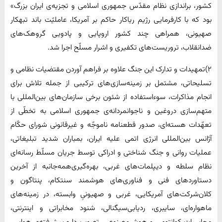
کشور، براندازی نظام مقدّس جمهوری اسلامی و تجزیه‌ی ایران بزرگ»
بود که با کارفرمایی رژیم ریاکار حاکم بر آمریکا، عاملیّت باند تبهکار
صهیونی، همراهی چند کشور اروپایی و پادویی گروهک‌های
ضدانقلاب، تروریست‌های تکفیری و اشرار مسلّح اجرا شد.
۲)تمهیدات و تدارک این جنگ علاوه بر فراهم آوردن مقتضیات نظامی و
تسلیحاتی، مشتمل بر زمینه‌سازی‌های ترکیبی از جمله تلاش برای
انجام مذاکرات، سوءاستفاده از شئون برخی سازمان‌های بین‌المللی با
متهم‌سازی دروغین و ناجوانمردانه‌ی جمهوری اسلامی به تخطّی از
تعهّدات هسته‌ای، صدور قطعنامه ناموجّه و غیرقانونی شورای حکّام
آژانس بین‌المللی انرژی اتمی علیه ایران، بمباران شدید تبلیغاتی،
عملیات روانی و جنگ شناختی و ادراکی توسط جریان مسلّط رسانه‌ای
نظام سلطه و دیپلمات‌های غربی، بهره‌گیری‌همه‌جانبه از آخرین
دستاوردهای فنی و فناوری‌های هوشمند سنتکام، پنتاگون و
کلان‌شرکت‌های آمریکایی، غربی و صهیونیِ وابسته، در زمینه‌های
ماهواره‌ای، سایبری، ردیابی‌سیگنالی، شنود مخابراتی و اینترنتی،
محاسبات کوانتومی و هوش‌مصنوعی، تصویربرداری‌پیشرفته‌ی هوایی،