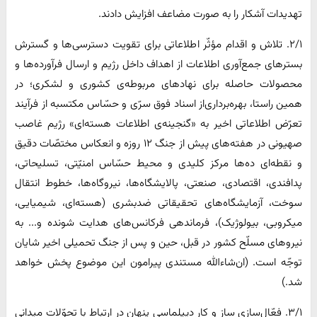
تهدیدات آشکار را به صورت مضاعف افزایش دادند.
۲/۱. تلاش و اقدام مؤثّر اطلاعاتی برای تقویت دسترسی‌ها و گسترش
بسترهای جمع‌آوری اطلاعات از اهداف داخل رژیم و ارسال فرآورده‌ها و
محصولات حاصله برای نهادهای مربوطه‌ی کشوری و لشکری؛ در
همین راستا، بهره‌برداری‌از اسناد فوق سرّی و حسّاس مکتسبه از فرآیند
تعرّض اطلاعاتی اخیر به «گنجینه‌ی اطلاعات هسته‌ای» رژیم غاصب
صهیونی در هفته‌های پیش از جنگ ۱۲ روزه و انعکاس مختصّات دقیق
و نقطه‌ای ده‌ها مرکز کلیدی و محیط حسّاس امنیّتی، تسلیحاتی،
پدافندی، اقتصادی، صنعتی، پالایشگاه‌ها، نیروگاه‌ها، خطوط انتقال
سوخت، آزمایشگاه‌های تحقیقاتی ضدبشری (هسته‌ای، شیمیایی،
میکروبی، بیولوژیک)، فرماندهی فرکانس‌های هدایت شونده و... به
نیروهای مسلّح کشور در قبل، حین و پس از جنگ تحمیلی اخیر شایان
توجّه است. (ان‌شاءالله مستندی پیرامون این موضوع پخش خواهد
شد.)
۳/۱. فعّال‌سازی ساز و کار دیپلماسی پنهان در ارتباط با تحوّلات میدانی