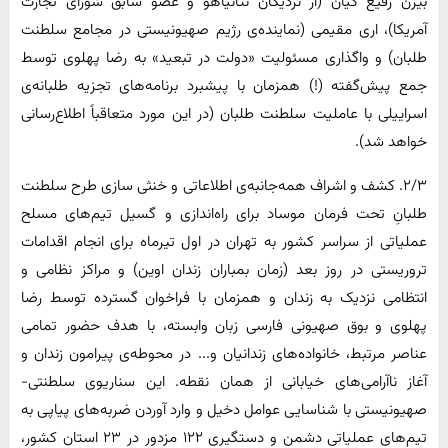
بیژن رفیع کیان (از نزدیکان نتانیاهو و عضو سابق شورای تجارت
آمریکا)، اری مقیمی (نماینده‌ی رژیم صهیونیستی در مجامع سلطنت
طلبان) و واگذاری مسئولیت «دولت در تبعید» به رضا پهلوی توسط
جمع پیش‌گفته (!) همزمان با پیشبرد برنامه‌های تجزیه طلبانه‌ی
اسراییلی با عاملیت سلطنت طلبان (در این مورد متعاقباً اطلاع‌رسانی
خواهد شد).
۲/۳. کشف و اشراف همه‌جانبه‌ی اطلاعاتی و خنثی سازی طرح سلطنت
طلبانِ تحت فرمان موساد برای راه‌اندازی و گسیل تیم‌های مسلح
عملیاتی از سراسر کشور به تهران در اول تیرماه برای انجام اقدامات
تروریستی در روز بعد (زمان بمباران زندان اوین) و مراکز نظامی و
انتظامی نزدیک به زندان و همزمان با فراخوان گسترده توسط رضا
پهلوی و بوق صهیونی فارسی زبان وابسته، با هدف حضور تمامی
عناصر مرتبط، خانواده‌های زندانیان و... در محوطه‌ی پیرامون زندان و
آغاز ناآرامی‌های خیابانی از همان نقطه. این سناریوی سلطنتی-
صهیونیستی با شناسایی عوامل دخیل و وارد آوردن ضربه‌های پیاپی به
تیم‌های عملیاتی دشمن و دستگیری ۱۲۲ مزدور در ۲۳ استان کشور،