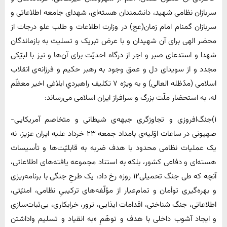
سربازان نظامی شهید، دانشمندان هسته‌ای، شهدای جامعه اطلاعاتی و
سربازان گمنام امام زمان(عج) در وزارت اطلاعات و طلب علو درجات از
محضر الهی برای آن شهیدان و با عرض تبریک و تسلیت به بازماندگان
شهدا و استدعای صبر و اجر از درگاه احدیّت برای آن‌ها و نیز با لبیّکی
مجدد و از سویدای دل و عمق وجود به رهبر حکیم و فرزانه‌ی انقلاب
اسلامی (مدّظله العالی) و به‌ ویژه ۷ تکلیف راهبردیِ ابلاغی اخیر معظّم
له، به استحضار ملّت بزرگ و سرافراز ایران اسلامی می‌رساند:
۱)جنگ‌افروزی و تجاوزگری جبهه‌ی شیطانی و متخاصم آمریکایی-
صهیونی در ساعات اوّلیه‌ی بامداد جمعه ۲۳ خرداد علیه ایران عزیز، نه
یک عملیات نظامی محدود با هدف ضربه به قابلیّت‌ها و تأسیسات
هسته‌ای و دفاعی کشور، بلکه به استناد مجموعه یافته‌های اطلاعاتی،
آنچه که طی جنگ تحمیلی۱۲ روزه رخ داد، یک طرحِ جنگی با برنامه‌ریزی
و بهره‌گیری توأمان و تمام‌عیار از مؤلّفه‌های ترکیبیِ نظامی، امنیّتی،
اطلاعاتی، جنگ شناختی، اقدامات ایذایی، ترور، خرابکاری، بی‌ثبات‌سازی
و ایجاد آشوب داخلی با هدف و توهّمِ «به انقیاد و تسلیم واداشتن