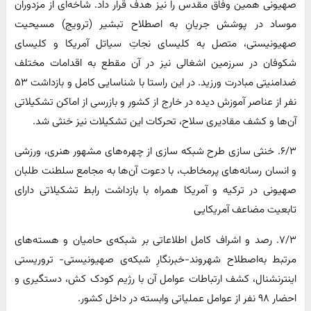
صهیونی همین وفاق مقدس را نیز هدف قرار داد. شاخه‌ای از مزدوران
موساد در پوشش جریانِ به اصطلاح تبشیر (ترویج) مسیحیت
صهیونیستی، متصل به کلیسای نجاتِ سیاتل آمریکا و کلیسای
شکوفان در سرزمین اشغالی نیز در آن مقطع به اقدامات مختلف
ضدامنیتی مبادرت ورزید. در این راستا با شناسایی کامل و بازداشت ۵۳
نفر از عناصر آموزش دیده در خارج از کشور و بازرسی از اماکن تشکیلاتی
آن‌ها و کشف مقادیری سلاح، تحرکات این تشکیلات نیز خنثی شد.
۶/۳. خنثی سازی طرح شبکه سازی از چهره‌های مشهور هنری، ورزشی
و انسان رسانه‌های پرمخاطب، با دعوت آن‌ها به مجامع سلطنت طلبان
صهیونی در ترکیه و آمریکا همراه با بازداشت رابط تشکیلاتی دارای
تابعیت مضاعف آمریکایی
۷/۳. رصد و اشراف کامل اطلاعاتی بر شبکه‌ی حامیان و هسته‌های
مرتبط به‌اصطلاح شهروند-خبرنگارِ شبکه‌ی صهیونیستی- تروریستی
اینترنشنال، کشف ارتباطات عوامل آن با رژیم کودک کش، دستگیری و
احضار ۹۸ نفر از عوامل عملیاتی وابسته در داخل کشور.