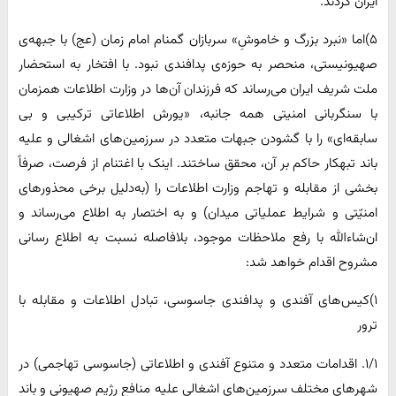
ایران کردند.
۵)اما «نبرد بزرگ و خاموشِ» سربازان گمنام امام زمان (عج) با جبهه‌ی
صهیونیستی، منحصر به حوزه‌ی پدافندی نبود. با افتخار به استحضار
ملت شریف ایران می‌رساند که فرزندان آن‌ها در وزارت اطلاعات همزمان
با سنگربانی امنیتی همه جانبه، «یورش اطلاعاتی ترکیبی و بی
سابقه‌ای» را با گشودن جبهات متعدد در سرزمین‌های اشغالی و علیه
باند تبهکار حاکم بر آن، محقق ساختند. اینک با اغتنام از فرصت، صرفاً
بخشی از مقابله و تهاجم وزارت اطلاعات را (به‌دلیل برخی محذورهای
امنیّتی و شرایط عملیاتی میدان) و به اختصار به اطلاع می‌رساند و
ان‌شاءالله با رفع ملاحظات موجود، بلافاصله نسبت به اطلاع رسانی
مشروح اقدام خواهد شد:
۱)کیس‌های آفندی و پدافندی جاسوسی، تبادل اطلاعات و مقابله با
ترور
۱/۱. اقدامات متعدد و متنوع آفندی و اطلاعاتی (جاسوسی تهاجمی) در
شهرهای مختلف سرزمین‌های اشغالی علیه منافع رژیم صهیونی و باند