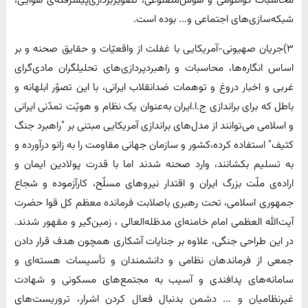
شبکه‌سازی‌های اجتماعی و... بوده است.
۳)جریان صهیونی-آمریکایی با غفلت از واقعیّات و حقایق صحنه و بر
اساس انگاره‌ها، محاسبات و راهبردپردازی‌های تحلیلگران مادی‌گرای
غربی و اخبار دروغ و توهمات ضدانقلاب ایرانی، با این تصوّر ابلهانه و
باطل که برای براندازی ج.ا.ایران به‌عنوان یک نظام و هویّت تمدّنی ایرانی
و اسلامی می‌توانند از مدل‌های براندازی آمریکایی مبتنی بر "راهبرد جنگ
کثیف" استفاده کرده،کشور و سازمان جهانی مقاومت را به زانو درآورده و
به تسلیم بکشانند، وارد صحنه شدند اما با قدرت پولادین ایمان و
اراده‌ی ملّت بزرگ ایران و اقتدار نیروهای مسلّح، کارآزموده و شجاع
جمهوری اسلامی، تحت رهبری باصلابت فرمانده معظم کل قوا حضرت
آیت‌الله العظمی امام خامنه‌ای مدظله‌العالی ، زمین‌گیر و مقهور شدند.
در این طراحی جنگی، علاوه بر جنایات آشکاری همچون هدف قرار دادن
جمعی از فرماندهان نظامی و دانشمندان و تأسیسات هسته‌ای و
سامانه‌های پدافندی و آسیب به مجتمع‌های مسکونی و شهادت
غیرنظامیان و ... دشمن بدنبال فعال کردن اشرار، تروریست‌های