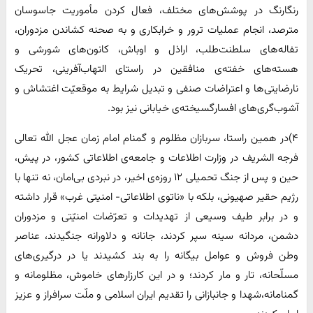
رنگارنگ در پوشش‌های مختلف، فعال کردن مأموریت جاسوسان
مترصد، انجام عملیات ترور و خرابکاری و به صحنه کشاندن مزدوران،
تفاله‌های سلطنت‌طلب، اراذل و اوباش، کانون‌های شورشی و
هسته‌های خفته‌ی منافقین در راستای التهاب‌آفرینی، تحریک
نارضایتی‌ها و اعتراضات صنفی و تبدیل شرایط به موقعیّت اغتشاش و
آشوب‌گری‌های افسارگسیخته‌ی خیابانی نیز بود.
۴)در همین راستا، سربازان مظلوم و گمنام امام زمان عجل الله تعالی
فرجه الشریف در وزارت اطلاعات و جامعه‌ی اطلاعاتی کشور، در پیش،
حین و پس از جنگ تحمیلی ۱۲ روزه‌ی اخیر، در نبردی بی‌امان، نه تنها با
رژیم حقیر صهیونی، بلکه با «ناتوی اطلاعاتی- امنیتی غرب» قرار داشته
و در برابر طیف وسیعی از تهدیدات و تعرّضات امنیّتی و مزدوران
دشمن، مردانه سینه سپر کردند، جانانه و دلاورانه جنگیدند، عناصر
وطن فروش و عوامل بیگانه را به بند کشیدند یا در درگیری‌های
مسلّحانه، تار و مار کردند؛ و در این کارزارهای خاموش، مظلومانه و
گمنامانه،‌شهدا و جانبازانی را تقدیم ایران اسلامی و ملّت سرافراز و عزیز