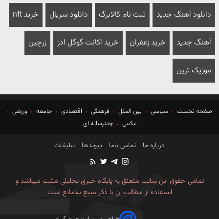
دانلود آهنگ جدید
ثبت نام کالابرگ
دانلود سریال
خرید nft
آهنگ جدید
خرید زعفران
خرید اکانت گوگل ادز
زرچین
موزیک ترین
صفحه نخست
سیاسی
بین الملل
فرهنگی
اقتصادی
جامعه
ورزشی
عکس
چندرسانه ای
درباره ما
تماس باما
پیوندها
تبلیغات
تمامی حقوق این سایت متعلق به پایگاه خبری تحلیلی مثلث میباشد و
استفاده از مطالب آن با ذکر منبع بلامانع است