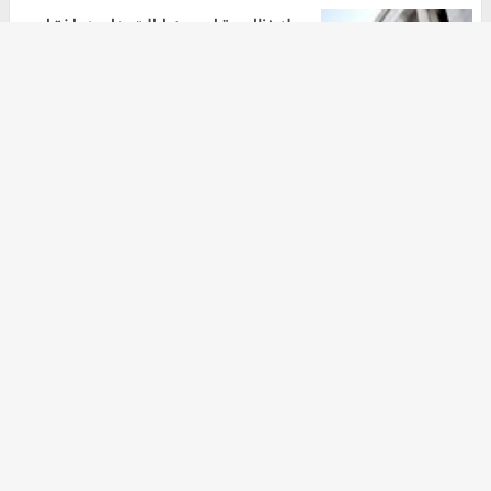
حمله نظامی ترامپ به ایالت های در اختیار
دموکرات ها
هومن سلیمیان
۲۰ مهر ۱۴۰۴
آرشیو
دانلود آهنگ جدید
دانلود سریال
ثبت نام کالابرگ
خرید اکانت گوگل ادز
آهنگ جدید
زرچین
خرید زعفران
خرید nft
موزیک ترین