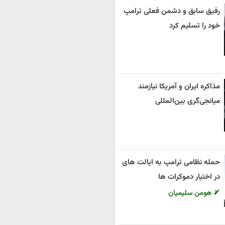
رفیق سابق و دشمن فعلی ترامپ
خود را تسلیم کرد
مذاکره ایران و آمریکا نیازمند
میانجی‌گری بین‌المللی
حمله نظامی ترامپ به ایالت های
در اختیار دموکرات ها
هومن سلیمیان