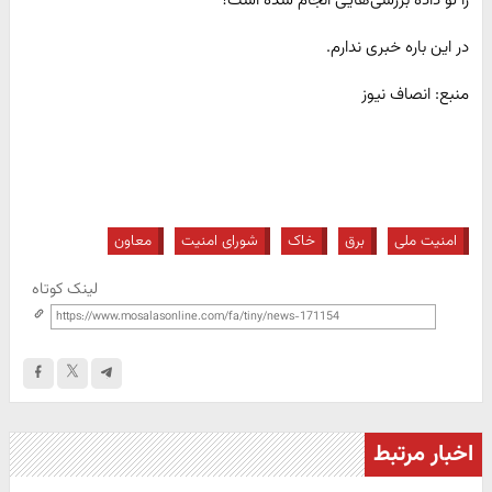
در این باره خبری ندارم.
منبع: انصاف نیوز
امنیت ملی
برق
خاک
شورای امنیت
معاون
لینک کوتاه
اخبار مرتبط