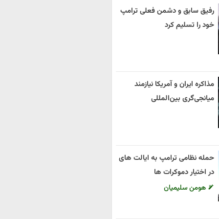
رفیق سابق و دشمن فعلی ترامپ
خود را تسلیم کرد
مذاکره ایران و آمریکا نیازمند
میانجی‌گری بین‌المللی
حمله نظامی ترامپ به ایالت های
در اختیار دموکرات ها
هومن سلیمیان