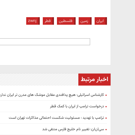
ایران
زمین
فلسطین
قطر
zwnj
اخبار مرتبط
کارشناس اسرائیلی: هیچ پدافندی مقابل موشک های مدرن تر ایران نداری
درخواست ترامپ از ایران با کمک قطر
ترامپ با تهدید : مسئولیت شکست احتمالی مذاکرات تهران است
سی‌ان‌ان: تغییر نام خلیج فارس منتفی شد