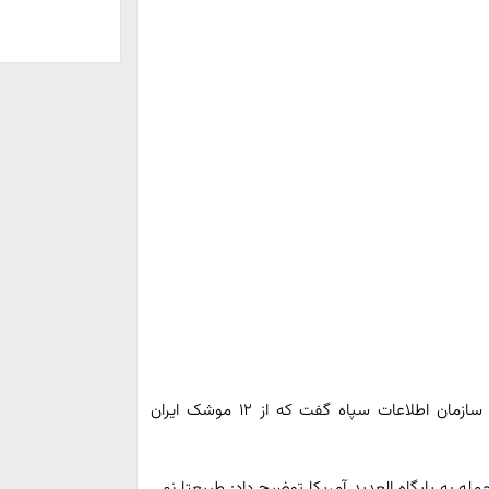
سردار مجید خادمی رئیس سازمان اطلاعات سپاه گفت که از ۱۲ موشک ایران
ه به پایگاه العدید آمریکا توضیح داد: طبیعتا نمی