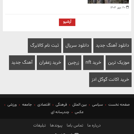
۲۰ مهر ۱۴۰۴
آرشیو
دانلود آهنگ جدید
دانلود سریال
ثبت نام کالابرگ
موزیک ترین
خرید nft
زرچین
خرید زعفران
آهنگ جدید
خرید اکانت گوگل ادز
صفحه نخست
سیاسی
بین الملل
فرهنگی
اقتصادی
جامعه
ورزشی
عکس
چندرسانه ای
درباره ما
تماس باما
پیوندها
تبلیغات