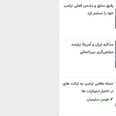
رفیق سابق و دشمن فعلی ترامپ
خود را تسلیم کرد
مذاکره ایران و آمریکا نیازمند
میانجی‌گری بین‌المللی
حمله نظامی ترامپ به ایالت های
در اختیار دموکرات ها
هومن سلیمیان