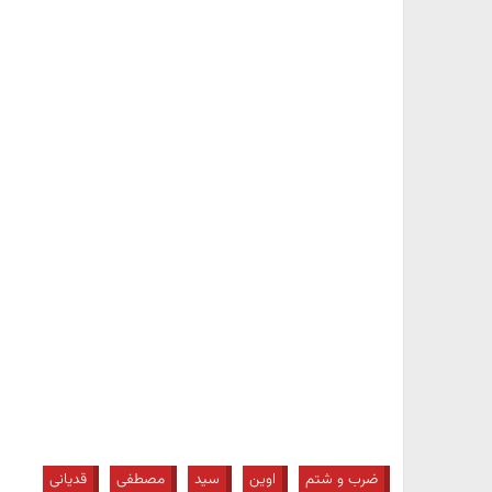
ضرب و شتم
اوین
سید
مصطفی
قدیانی