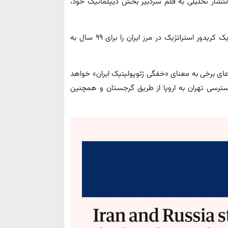
 انتشار تحلیلی به قلم سردبیر بخش دیپلماتیک خود،
️پیمان صلحی که در واشینگتن امضا شده، قرار است کنترل یک کریدور استراتژیک در مرز ایران را برای ۹۹ سال به
ادعای برخی به معنای «خفگی ژئوپولیتیک ایران» خواهد
دسترسی تهران به اروپا از طریق گرجستان و همچنین