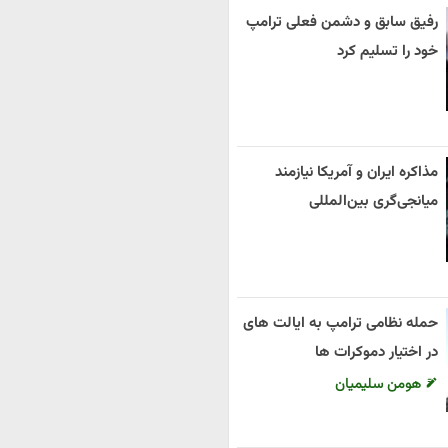
رفیق سابق و دشمن فعلی ترامپ
خود را تسلیم کرد
مذاکره ایران و آمریکا نیازمند
میانجی‌گری بین‌المللی
حمله نظامی ترامپ به ایالت های
در اختیار دموکرات ها
هومن سلیمیان