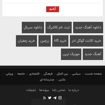
آرشیو
دانلود آهنگ جدید
ثبت نام کالابرگ
دانلود سریال
خرید اکانت گوگل ادز
خرید nft
زرچین
خرید زعفران
آهنگ جدید
موزیک ترین
صفحه نخست
سیاسی
بین الملل
فرهنگی
اقتصادی
جامعه
ورزشی
عکس
چندرسانه ای
درباره ما
تماس باما
پیوندها
تبلیغات