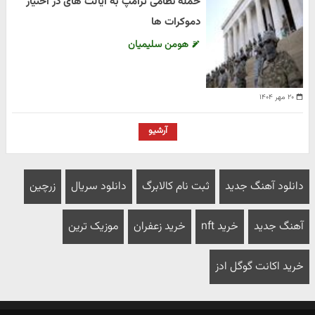
حمله نظامی ترامپ به ایالت های در اختیار
دموکرات ها
هومن سلیمیان
۲۰ مهر ۱۴۰۴
آرشیو
دانلود آهنگ جدید
ثبت نام کالابرگ
دانلود سریال
زرچین
آهنگ جدید
خرید nft
خرید زعفران
موزیک ترین
خرید اکانت گوگل ادز