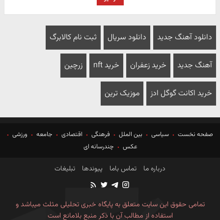
دانلود آهنگ جدید
دانلود سریال
ثبت نام کالابرگ
آهنگ جدید
خرید زعفران
خرید nft
زرچین
خرید اکانت گوگل ادز
موزیک ترین
صفحه نخست
سیاسی
بین الملل
فرهنگی
اقتصادی
جامعه
ورزشی
عکس
چندرسانه ای
درباره ما
تماس باما
پیوندها
تبلیغات
تمامی حقوق این سایت متعلق به پایگاه خبری تحلیلی مثلث میباشد و
استفاده از مطالب آن با ذکر منبع بلامانع است