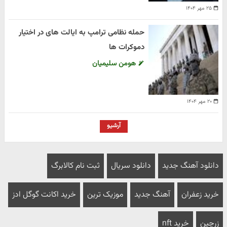
۲۵ مهر ۱۴۰۴
حمله نظامی ترامپ به ایالت های در اختیار
دموکرات ها
هومن سلیمیان
۲۰ مهر ۱۴۰۴
آرشیو
دانلود آهنگ جدید
دانلود سریال
ثبت نام کالابرگ
خرید زعفران
آهنگ جدید
موزیک ترین
خرید اکانت گوگل ادز
زرچین
خرید nft