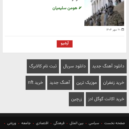
هومن سلیمیان
۲۰ مهر ۱۴۰۴
آرشیو
دانلود آهنگ جدید
دانلود سریال
ثبت نام کالابرگ
خرید زعفران
موزیک ترین
آهنگ جدید
خرید nft
خرید اکانت گوگل ادز
زرچین
صفحه نخست
سیاسی
بین الملل
فرهنگی
اقتصادی
جامعه
ورزشی