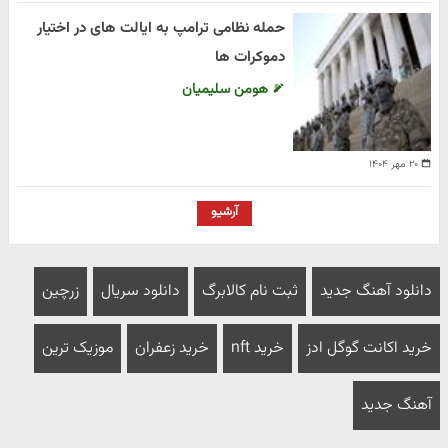
حمله نظامی ترامپ به ایالت های در اختیار
دموکرات ها
هومن سلیمیان
۲۰ مهر ۱۴۰۴
آرشیو
دانلود آهنگ جدید
ثبت نام کالابرگ
دانلود سریال
زرچین
خرید اکانت گوگل ادز
خرید nft
خرید زعفران
موزیک ترین
آهنگ جدید