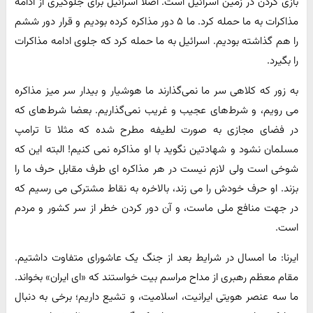
بازی کردن در زمین اسرائیل است. اصلا اسرائیل برای جلوگیری از ادامه
مذاکرات به ما حمله کرد. ما ۵ دور مذاکره کرده بودیم و قرار دور ششم
را هم گذاشته بودیم. اسرائیل به ما حمله کرد که جلوی ادامه مذاکرات
را بگیرد.
به زور که کلاهی سر ما نمی‌گذارند ما هوشیار و بیدار سر میز مذاکره
می رویم، و شرط‌های عجیب و غریب نمی‌گذاریم. بعضا شرط‌های که
در فضای مجازی به صورت لطیفه مطرح شده که مثلا تا ترامپ
مسلمان نشود و شهادتین نگوید با او مذاکره نمی کنیم! البته این که
شوخی است ولی لازم نیست در هر مذاکره ای طرف مقابل حرف ما را
بزند. او حرف خودش را می زند، بالاخره به نقاط مشترکی می رسیم که
در جهت منافع ملی ماست، و آن دور کردن خطر از سر کشور و مردم
است.
ایرنا: ما امسال در شرایط بعد از جنگ یک عاشورای متفاوت داشتیم.
مقام معظم رهبری از مداح مراسم بیت خواستند که «ای ایران» بخواند.
ما سه عنصر هویتی ایرانیت، اسلامیت، و تشیع داریم؛ برخی به دنبال