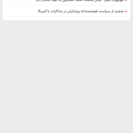
نیویورک تایمز : ایلان ماسک اعتیاد سنگینی به مواد مخدر دارد
تمجید از سیاست هوشمندانه پزشکیان در مذاکرات با آمریکا