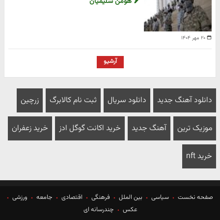
هومن سلیمیان
۲۰ مهر ۱۴۰۴
آرشیو
دانلود آهنگ جدید
دانلود سریال
ثبت نام کالابرگ
زرچین
موزیک ترین
آهنگ جدید
خرید اکانت گوگل ادز
خرید زعفران
خرید nft
صفحه نخست
سیاسی
بین الملل
فرهنگی
اقتصادی
جامعه
ورزشی
عکس
چندرسانه ای