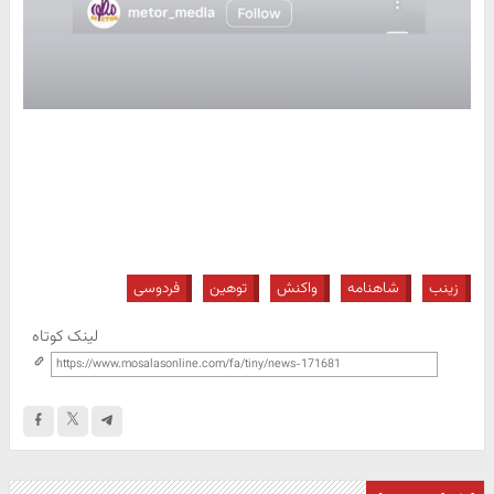
زینب
شاهنامه
واکنش
توهین
فردوسی
لینک کوتاه