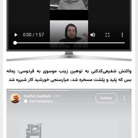
واکنش شفیعی‌کدکنی به توهین زینب موسوی به فردوسی: زمانه
بس که پلید و پلشت مسخره شد، عیارسنجی خورشید کار شب‎پره شد