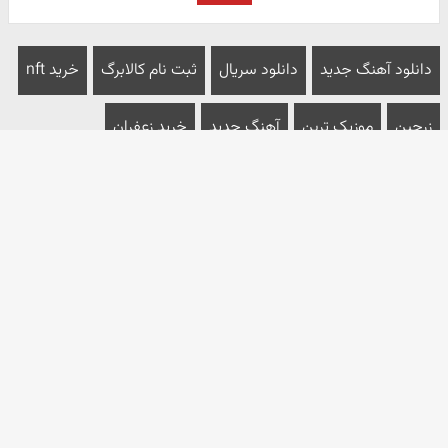
دانلود آهنگ جدید
دانلود سریال
ثبت نام کالابرگ
خرید nft
زرچین
موزیک ترین
آهنگ جدید
خرید زعفران
خرید اکانت گوگل ادز
صفحه نخست
سیاسی
بین الملل
فرهنگی
اقتصادی
جامعه
ورزشی
عکس
چندرسانه ای
درباره ما
تماس باما
پیوندها
تبلیغات
تمامی حقوق این سایت متعلق به پایگاه خبری تحلیلی مثلث میباشد و
استفاده از مطالب آن با ذکر منبع بلامانع است