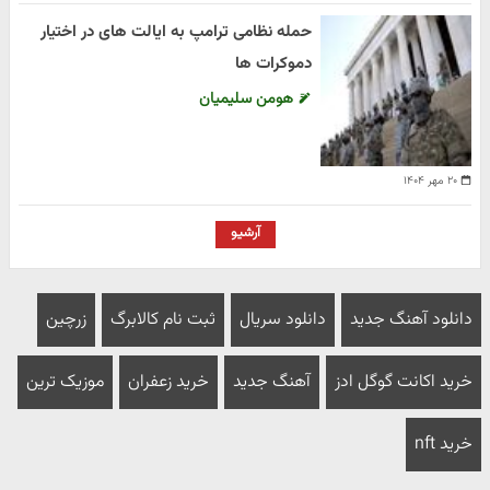
حمله نظامی ترامپ به ایالت های در اختیار
دموکرات ها
هومن سلیمیان
۲۰ مهر ۱۴۰۴
آرشیو
دانلود آهنگ جدید
دانلود سریال
ثبت نام کالابرگ
زرچین
خرید اکانت گوگل ادز
آهنگ جدید
خرید زعفران
موزیک ترین
خرید nft