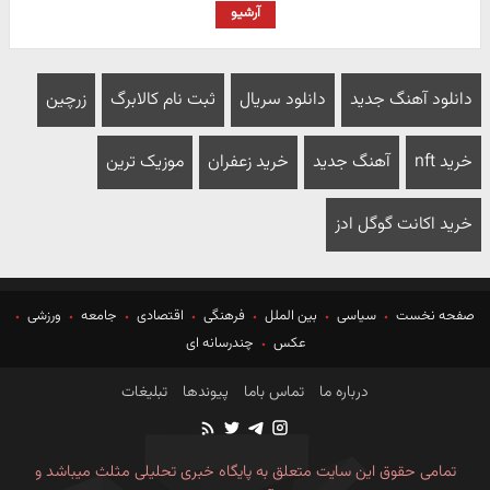
آرشیو
دانلود آهنگ جدید
دانلود سریال
ثبت نام کالابرگ
زرچین
خرید nft
آهنگ جدید
خرید زعفران
موزیک ترین
خرید اکانت گوگل ادز
صفحه نخست
سیاسی
بین الملل
فرهنگی
اقتصادی
جامعه
ورزشی
عکس
چندرسانه ای
درباره ما
تماس باما
پیوندها
تبلیغات
تمامی حقوق این سایت متعلق به پایگاه خبری تحلیلی مثلث میباشد و