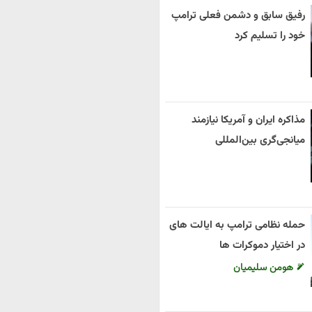
رفیق سابق و دشمن فعلی ترامپ
خود را تسلیم کرد
مذاکره ایران و آمریکا نیازمند
میانجی‌گری بین‌المللی
حمله نظامی ترامپ به ایالت های
در اختیار دموکرات ها
هومن سلیمیان