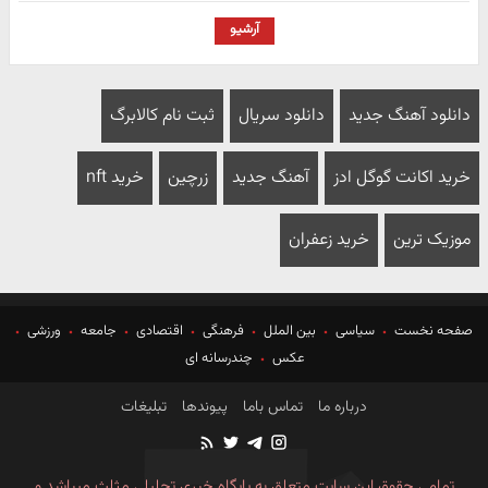
آرشیو
دانلود آهنگ جدید
دانلود سریال
ثبت نام کالابرگ
خرید اکانت گوگل ادز
آهنگ جدید
زرچین
خرید nft
موزیک ترین
خرید زعفران
صفحه نخست
سیاسی
بین الملل
فرهنگی
اقتصادی
جامعه
ورزشی
عکس
چندرسانه ای
درباره ما
تماس باما
پیوندها
تبلیغات
تمامی حقوق این سایت متعلق به پایگاه خبری تحلیلی مثلث میباشد و