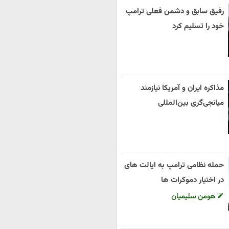
رفیق سابق و دشمن فعلی ترامپ
خود را تسلیم کرد
مذاکره ایران و آمریکا نیازمند
میانجی‌گری بین‌المللی
حمله نظامی ترامپ به ایالت های
در اختیار دموکرات ها
هومن سلیمیان