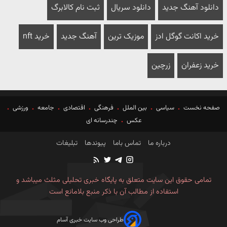
دانلود آهنگ جدید
دانلود سریال
ثبت نام کالابرگ
خرید اکانت گوگل ادز
موزیک ترین
آهنگ جدید
خرید nft
خرید زعفران
زرچین
صفحه نخست
سیاسی
بین الملل
فرهنگی
اقتصادی
جامعه
ورزشی
عکس
چندرسانه ای
درباره ما
تماس باما
پیوندها
تبلیغات
تمامی حقوق این سایت متعلق به پایگاه خبری تحلیلی مثلث میباشد و
استفاده از مطالب آن با ذکر منبع بلامانع است
طراحی وب سایت خبری آسام