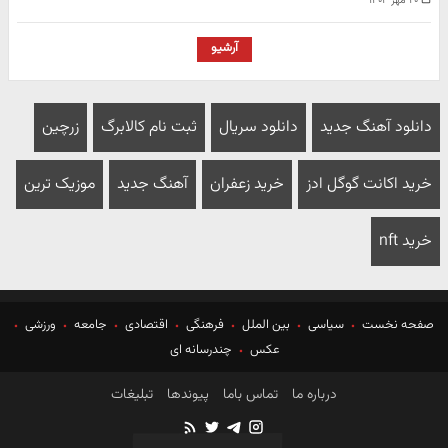
۲۰ مهر ۱۴۰۴
آرشیو
دانلود آهنگ جدید
دانلود سریال
ثبت نام کالابرگ
زرچین
خرید اکانت گوگل ادز
خرید زعفران
آهنگ جدید
موزیک ترین
خرید nft
صفحه نخست
سیاسی
بین الملل
فرهنگی
اقتصادی
جامعه
ورزشی
عکس
چندرسانه ای
درباره ما
تماس باما
پیوندها
تبلیغات