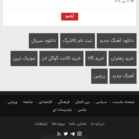
۲۰ مهر ۱۴۰۴
آرشیو
دانلود آهنگ جدید
ثبت نام کالابرگ
دانلود سریال
خرید زعفران
خرید nft
خرید اکانت گوگل ادز
موزیک ترین
آهنگ جدید
زرچین
صفحه نخست
سیاسی
بین الملل
فرهنگی
اقتصادی
جامعه
ورزشی
عکس
چندرسانه ای
درباره ما
تماس باما
پیوندها
تبلیغات