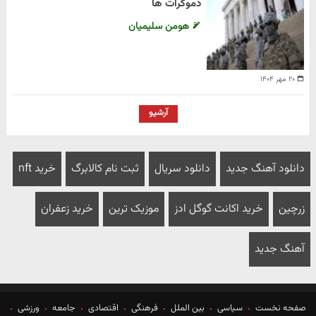
دموکرات ها
هومن سلیمیان
۲۰ مهر ۱۴۰۴
آرشیو
دانلود آهنگ جدید
دانلود سریال
ثبت نام کالابرگ
خرید nft
زرچین
خرید اکانت گوگل ادز
موزیک ترین
خرید زعفران
آهنگ جدید
صفحه نخست
سیاسی
بین الملل
فرهنگی
اقتصادی
جامعه
ورزشی