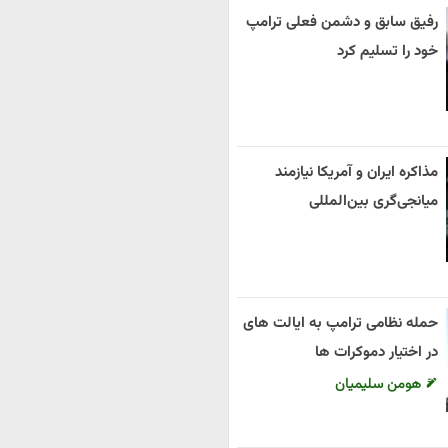
رفیق سابق و دشمن فعلی ترامپ
خود را تسلیم کرد
مذاکره ایران و آمریکا نیازمند
میانجی‌گری بین‌المللی
حمله نظامی ترامپ به ایالت های
در اختیار دموکرات ها
هومن سلیمیان