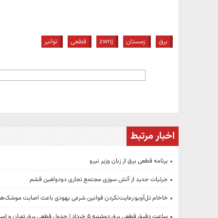
برق
زمستان
zwnj
قطعی
توانیر
اخبار مرتبط
برنامه قطعی برق از زبان وزیر نیرو
جرئیات جدید از آتش سوزی مجتمع تجاری دودولفین قشم
خاخام تل‌آویو:رعایت‌نکردن قوانین شرعی یهودی باعث اصابت موشک‌های
ساعت دقیق قطعی برق دوشنبه ۵ خرداد | جدول قطعی برق تهران و استان های دیگر