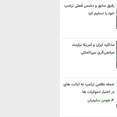
رفیق سابق و دشمن فعلی ترامپ
خود را تسلیم کرد
مذاکره ایران و آمریکا نیازمند
میانجی‌گری بین‌المللی
حمله نظامی ترامپ به ایالت های
در اختیار دموکرات ها
هومن سلیمیان