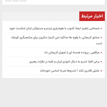
اخبار مرتبط
شمخانی: راهبرد ایجاد آشوب با هوشیاری مردم و مسئولان لبنان شکست خورد
مشاور لاریجانی: با رفوزه ها مذاکره نمی کنیم/ مکرون برای میانجیگری کوچک
است
عراقچی ، پرونده هسته ای را تحویل لاریجانی داد
برخی افراد تندرو به دنبال نابودی ایران و غلبه بر نظرات رهبری
جلیلی قلدری نکند / تندرو‌ها ضربه اساسی خورده‌اند