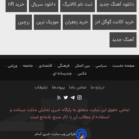
دانلود آهنگ جدید
ثبت نام کالابرگ
دانلود سریال
خرید nft
خرید اکانت گوگل ادز
خرید زعفران
موزیک ترین
زرچین
آهنگ جدید
صفحه نخست
سیاسی
بین الملل
فرهنگی
اقتصادی
جامعه
ورزشی
عکس
چندرسانه ای
درباره ما
تماس باما
پیوندها
تبلیغات
تمامی حقوق این سایت متعلق به پایگاه خبری تحلیلی مثلث میباشد و
استفاده از مطالب آن با ذکر منبع بلامانع است
طراحی وب سایت خبری آسام