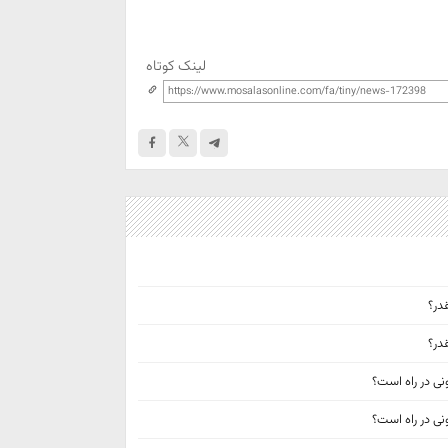
لینک کوتاه
در؟
در؟