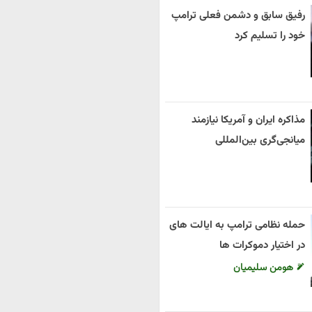
رفیق سابق و دشمن فعلی ترامپ
خود را تسلیم کرد
مذاکره ایران و آمریکا نیازمند
میانجی‌گری بین‌المللی
حمله نظامی ترامپ به ایالت های
در اختیار دموکرات ها
هومن سلیمیان