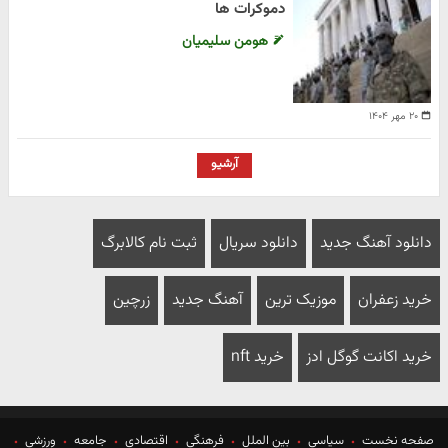
دموکرات ها
هومن سلیمیان
۲۰ مهر ۱۴۰۴
آرشیو
دانلود آهنگ جدید
دانلود سریال
ثبت نام کالابرگ
خرید زعفران
موزیک ترین
آهنگ جدید
زرچین
خرید اکانت گوگل ادز
خرید nft
صفحه نخست
سیاسی
بین الملل
فرهنگی
اقتصادی
جامعه
ورزشی