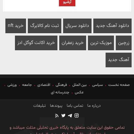
آرشیو
دانلود آهنگ جدید
دانلود سریال
ثبت نام کالابرگ
خرید nft
زرچین
موزیک ترین
خرید زعفران
خرید اکانت گوگل ادز
آهنگ جدید
صفحه نخست
سیاسی
بین الملل
فرهنگی
اقتصادی
جامعه
ورزشی
عکس
چندرسانه ای
درباره ما
تماس باما
پیوندها
تبلیغات
تمامی حقوق این سایت متعلق به پایگاه خبری تحلیلی مثلث میباشد و