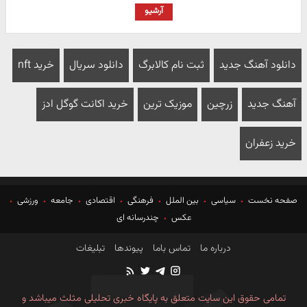
آرشیو
دانلود آهنگ جدید
ثبت نام کالابرگ
دانلود سریال
خرید nft
آهنگ جدید
زرچین
موزیک ترین
خرید اکانت گوگل ادز
خرید زعفران
صفحه نخست
سیاسی
بین الملل
فرهنگی
اقتصادی
جامعه
ورزشی
عکس
چندرسانه ای
درباره ما
تماس باما
پیوندها
تبلیغات
تمامی حقوق این سایت متعلق به پایگاه خبری تحلیلی مثلث میباشد و