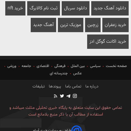
دانلود آهنگ جدید
دانلود سریال
ثبت نام کالابرگ
خرید nft
خرید زعفران
زرچین
موزیک ترین
آهنگ جدید
خرید اکانت گوگل ادز
صفحه نخست
سیاسی
بین الملل
فرهنگی
اقتصادی
جامعه
ورزشی
عکس
چندرسانه ای
درباره ما
تماس باما
پیوندها
تبلیغات
تمامی حقوق این سایت متعلق به پایگاه خبری تحلیلی مثلث میباشد و
استفاده از مطالب آن با ذکر منبع بلامانع است
طراحی وب سایت خبری آسام