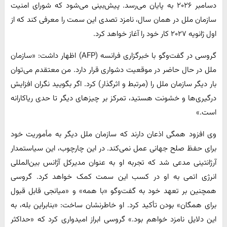
دسامبر ۲۰۲۶ به پایان می‌رسد. پیش‌بینی می‌شود که شورای امنیت
سازمان ملل در همان سال، نامزد تصدی این سمت را معرفی کند که از
اول ژانویه ۲۰۲۷ کار خود را آغاز خواهد کرد.
گروسی در گفت‌وگو با خبرگزاری فرانسه (AFP) اظهار داشت: «سازمان
ملل در حال حاضر در موقعیت دشواری قرار دارد. من معتقدم می‌توان
بار دیگر سازمان ملل را (مرتبط و اثرگذار) کرد. اگر بگویید نگران افزایش
درگیری‌ها و خشونت هستید، تمرکز بر چیزهای دیگر تا حدی ریاکارانه
است.»
وی افزود همگی اذعان دارند که سازمان ملل دیگر به مأموریت خود
برای حفظ صلح جهانی عمل نمی‌کند. در این چارچوب، این سیاستمدار
آرژانتینی مدعی شد که تجربه او به عنوان مدیرکل آژانس بین‌المللی
انرژی اتمی به او در کسب این سمت کمک خواهد کرد. گروسی
همچنین بر تعهد خود به گفت‌وگو «با همه» و «میانجی قابل قبول
برای همگان» بودن تأکید کرد. او خاطرنشان ساخت: «بنابراین بله، به
این دلایل نامزد خواهم بود.» گروسی ابراز امیدواری کرد که «حداکثر