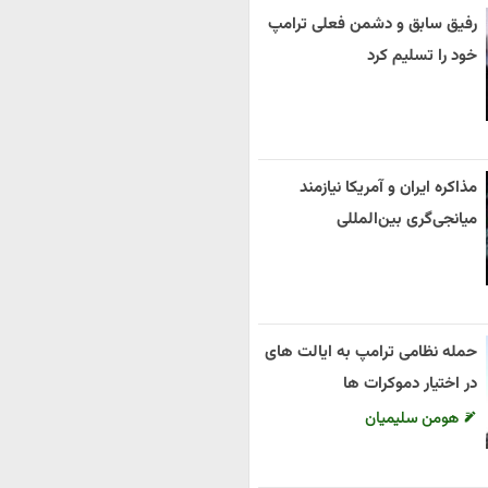
رفیق سابق و دشمن فعلی ترامپ
خود را تسلیم کرد
مذاکره ایران و آمریکا نیازمند
میانجی‌گری بین‌المللی
حمله نظامی ترامپ به ایالت های
در اختیار دموکرات ها
هومن سلیمیان