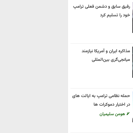
رفیق سابق و دشمن فعلی ترامپ
خود را تسلیم کرد
مذاکره ایران و آمریکا نیازمند
میانجی‌گری بین‌المللی
حمله نظامی ترامپ به ایالت های
در اختیار دموکرات ها
هومن سلیمیان