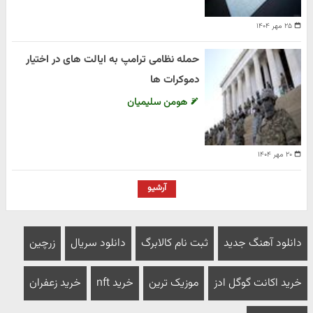
۲۵ مهر ۱۴۰۴
حمله نظامی ترامپ به ایالت های در اختیار
دموکرات ها
هومن سلیمیان
۲۰ مهر ۱۴۰۴
آرشیو
دانلود آهنگ جدید
ثبت نام کالابرگ
دانلود سریال
زرچین
خرید اکانت گوگل ادز
موزیک ترین
خرید nft
خرید زعفران