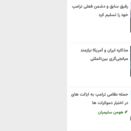
رفیق سابق و دشمن فعلی ترامپ
خود را تسلیم کرد
مذاکره ایران و آمریکا نیازمند
میانجی‌گری بین‌المللی
حمله نظامی ترامپ به ایالت های
در اختیار دموکرات ها
هومن سلیمیان