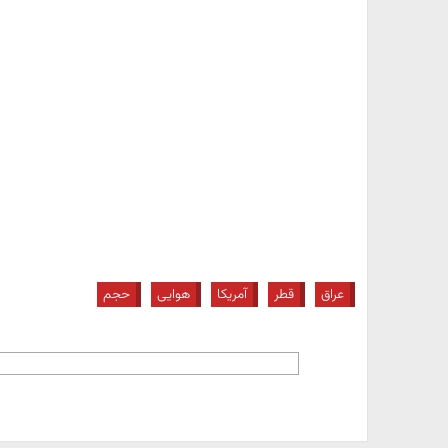
عراق
قطر
آمریکا
هوایی
حجم