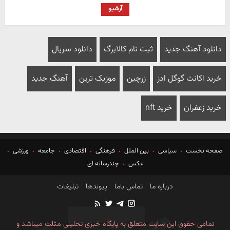
آرشیو
دانلود آهنگ جدید
ثبت نام کالابرگ
دانلود سریال
خرید اکانت گوگل ادز
زرچین
موزیک ترین
آهنگ جدید
خرید زعفران
خرید nft
صفحه نخست
سیاسی
بین الملل
فرهنگی
اقتصادی
جامعه
ورزشی
عکس
چندرسانه ای
درباره ما
تماس باما
پیوندها
تبلیغات
تمامی حقوق این سایت متعلق به پایگاه خبری تحلیلی مثلث میباشد و