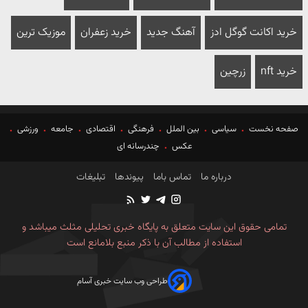
خرید اکانت گوگل ادز
آهنگ جدید
خرید زعفران
موزیک ترین
خرید nft
زرچین
صفحه نخست
سیاسی
بین الملل
فرهنگی
اقتصادی
جامعه
ورزشی
عکس
چندرسانه ای
درباره ما
تماس باما
پیوندها
تبلیغات
تمامی حقوق این سایت متعلق به پایگاه خبری تحلیلی مثلث میباشد و
استفاده از مطالب آن با ذکر منبع بلامانع است
طراحی وب سایت خبری آسام