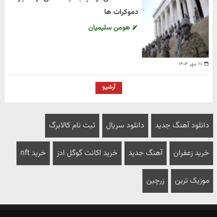
دموکرات ها
هومن سلیمیان
۲۰ مهر ۱۴۰۴
آرشیو
دانلود آهنگ جدید
دانلود سریال
ثبت نام کالابرگ
خرید زعفران
آهنگ جدید
خرید اکانت گوگل ادز
خرید nft
موزیک ترین
زرچین