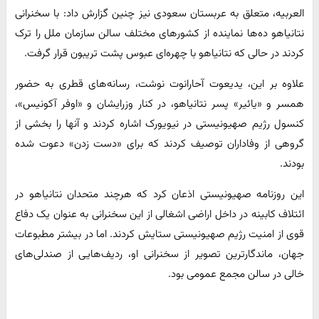
العربیه، متعلق به عربستان سعودی نیز چنین گزارش داد: با سخنرانی
نتانیاهو ده‌ها نماینده از کشورهای مختلف سالن سازمان ملل را ترک
کردند در حالی که نتانیاهو با چهره‌ای عبوس پشت تریبون قرار گرفت.
علاوه بر این، یدیعوت آحارانوت نوشت، رسانه‌های قطری به حضور
همسر و «یائیر» پسر نتانیاهو، در کنار وزرایشان و «اوفر آکونیس»،
کنسول رژیم صهیونیستی در نیویورک اشاره کردند و آنها را بخشی از
گروهی از وفاداران توصیف کردند که برای «دست زدن» دعوت شده
بودند.
این روزنامه صهیونیستی اذعان کرد که هرچند متحدان نتانیاهو در
ائتلاف کابینه در داخل اراضی اشغالی از این سخنرانی به عنوان یک دفاع
قوی از امنیت رژیم صهیونیستی ستایش کردند. اما در بیشتر مطبوعات
جهان، ماندگارترین تصویر از سخنرانی او، ردیف‌هایی از صندلی‌های
خالی در سالن مجمع عمومی بود.